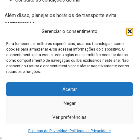
Além disso, planejar os horários de transporte evita
contratempos.
Gerenciar o consentimento
Gastos Que Devem Entrar no
Para fornecer as melhores experiências, usamos tecnologias como
Planejamento
cookies para armazenar e/ou acessar informações do dispositivo. O
consentimento para essas tecnologias nos permitirá processar dados
como comportamento de navegação ou IDs exclusivos neste site. Não
Antes da viagem, vale organizar um orçamento básico.
consentir ou retirar o consentimento pode afetar negativamente certos
recursos e funções.
Assim, fica mais fácil controlar os gastos.
Aceitar
Categoria
Planejamento
Hospedagem
Reserva antecipada
Negar
Alimentação
Restaurantes locais
Ver preferências
Transporte
Travessias e deslocamentos
Políticas de Privacidade
Políticas de Privacidade
Passeios
Escunas e lanchas