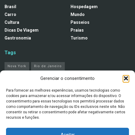
Brasil
Hospedagem
Carro
Mundo
Cultura
Passeios
Dicas De Viagem
Praias
Gastronomia
Turismo
Tags
Nova York
Rio de Janeiro
Gerenciar o consentimento
Notícias recentes
Para fornecer as melhores experiências, usamos tecnologias como
Rio de Janeiro com pouco dinheiro: como
cookies para armazenar e/ou acessar informações do dispositivo. O
aproveitar a cidade sem gastar muito
consentimento para essas tecnologias nos permitirá processar dados
como comportamento de navegação ou IDs exclusivos neste site. Não
3 DE JULHO DE 2026
consentir ou retirar o consentimento pode afetar negativamente certos
recursos e funções.
Roteiro de 3 dias em Natal com praias e passeios
bem pensados
2 DE JULHO DE 2026
Aceitar