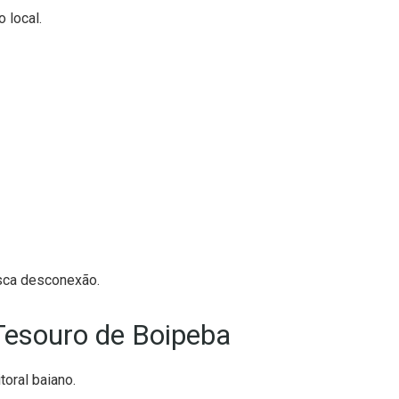
 local.
sca desconexão.
Tesouro de Boipeba
oral baiano.