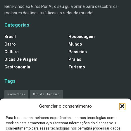
Bem-vindo ao Giros Por Aí, o seu guia online para descobrir os
melhores destinos turísticos ao redor do mundo!
Categorias
Brasil
Hospedagem
Carro
Mundo
Cultura
Passeios
Dicas De Viagem
Praias
Gastronomia
Turismo
Tags
Nova York
Rio de Janeiro
Gerenciar o consentimento
Notícias recentes
Para fornecer as melhores experiências, usamos tecnologias como
Rio de Janeiro com pouco dinheiro: como
cookies para armazenar e/ou acessar informações do dispositivo. O
aproveitar a cidade sem gastar muito
consentimento para essas tecnologias nos permitirá processar dados