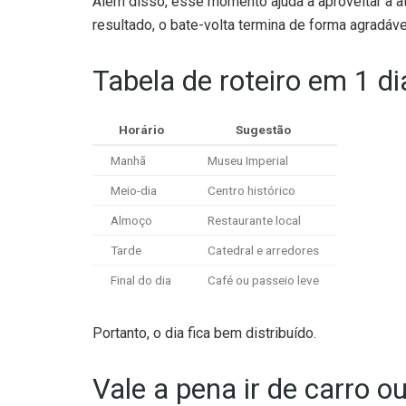
Além disso, esse momento ajuda a aproveitar a a
resultado, o bate-volta termina de forma agradáve
Tabela de roteiro em 1 di
Horário
Sugestão
Manhã
Museu Imperial
Meio-dia
Centro histórico
Almoço
Restaurante local
Tarde
Catedral e arredores
Final do dia
Café ou passeio leve
Portanto, o dia fica bem distribuído.
Vale a pena ir de carro o