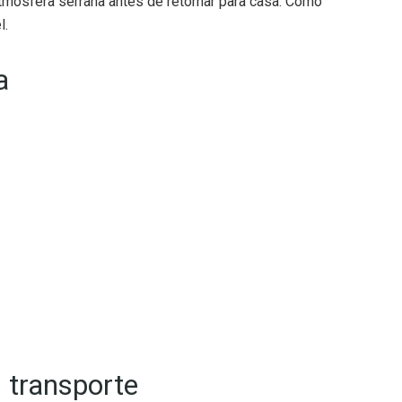
tmosfera serrana antes de retornar para casa. Como
l.
a
u transporte