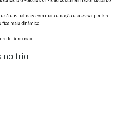
uadriciclo e veículos off-road costumam fazer sucesso.
cer áreas naturais com mais emoção e acessar pontos
o fica mais dinâmico.
ntos de descanso.
 no frio