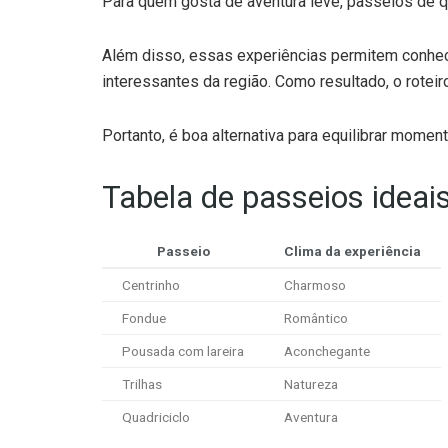
Para quem gosta de aventura leve, passeios de q
Além disso, essas experiências permitem conhe
interessantes da região. Como resultado, o roteir
Portanto, é boa alternativa para equilibrar mome
Tabela de passeios ideais
Passeio
Clima da experiência
Centrinho
Charmoso
Fondue
Romântico
Pousada com lareira
Aconchegante
Trilhas
Natureza
Quadriciclo
Aventura