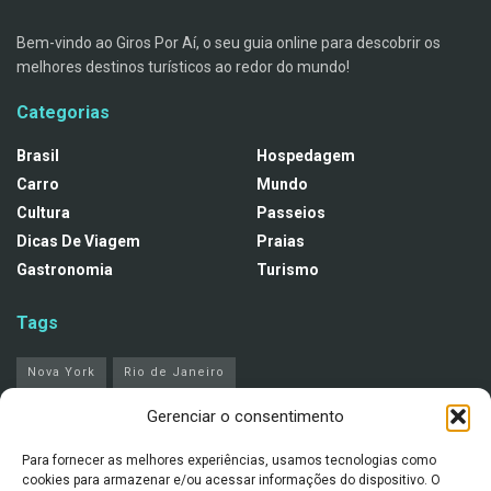
Bem-vindo ao Giros Por Aí, o seu guia online para descobrir os
melhores destinos turísticos ao redor do mundo!
Categorias
Brasil
Hospedagem
Carro
Mundo
Cultura
Passeios
Dicas De Viagem
Praias
Gastronomia
Turismo
Tags
Nova York
Rio de Janeiro
Gerenciar o consentimento
Notícias recentes
Para fornecer as melhores experiências, usamos tecnologias como
Rio de Janeiro com pouco dinheiro: como
cookies para armazenar e/ou acessar informações do dispositivo. O